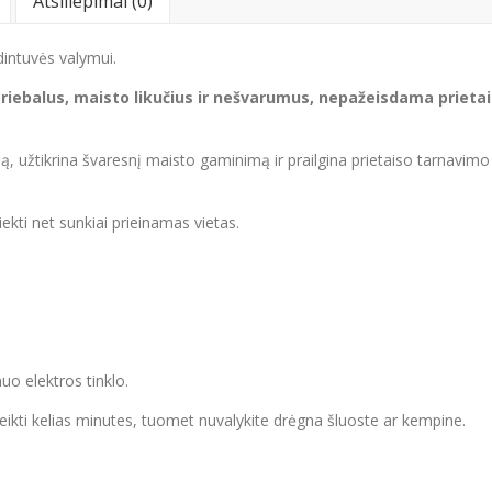
Atsiliepimai (0)
dintuvės valymui.
 riebalus, maisto likučius ir nešvarumus, nepažeisdama prieta
, užtikrina švaresnį maisto gaminimą ir prailgina prietaiso tarnavimo
ekti net sunkiai prieinamas vietas.
nuo elektros tinklo.
 veikti kelias minutes, tuomet nuvalykite drėgna šluoste ar kempine.