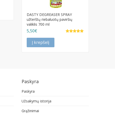
DASTY DEGREASER SPRAY
užterštų riebaluotų paviršių
valiklis 700 ml
5,50€
Į krepšelį
Paskyra
Paskyra
Užsakymų istorija
Grąžinimai