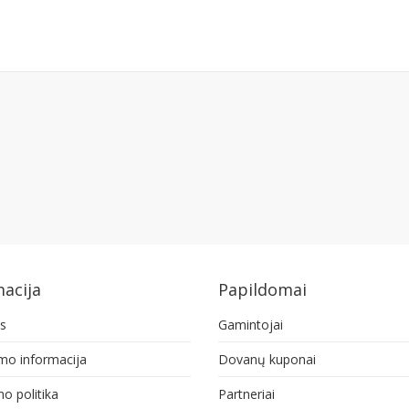
acija
Papildomai
s
Gamintojai
ymo informacija
Dovanų kuponai
o politika
Partneriai