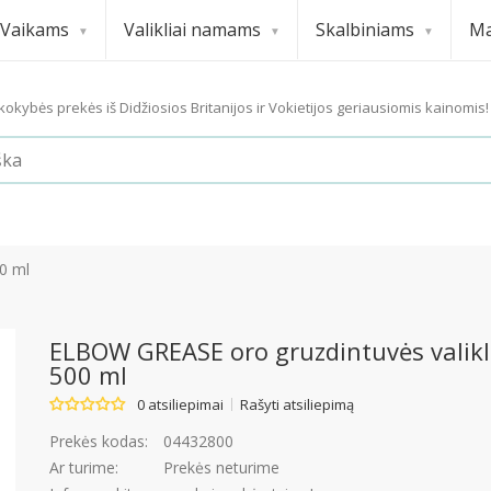
Vaikams
Valikliai namams
Skalbiniams
Ma
okybės prekės iš Didžiosios Britanijos ir Vokietijos geriausiomis kainomis!
0 ml
ELBOW GREASE oro gruzdintuvės valikl
500 ml
0 atsiliepimai
Rašyti atsiliepimą
Prekės kodas:
04432800
Ar turime:
Prekės neturime