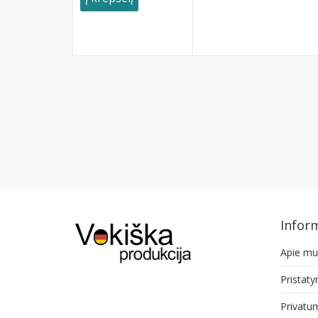
Inform
Apie mu
Pristat
Privatum