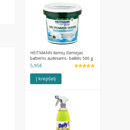
HEITMANN dėmių išėmėjas
baltiems audiniams- baliklis 500 g
5,95€
Į krepšelį