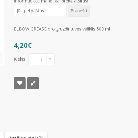
Informuokite mane, kai prekė atsiras!
ELBOW GREASE oro gruzdintuvės valiklis 500 ml
4,20€
Kiekis
-
+