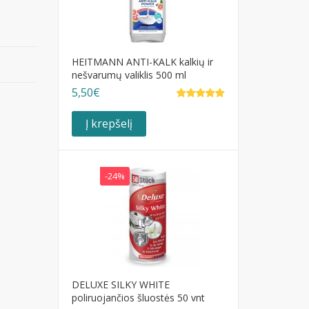
HEITMANN ANTI-KALK kalkių ir
nešvarumų valiklis 500 ml
5,50€
Į krepšelį
-24%
DELUXE SILKY WHITE
poliruojančios šluostės 50 vnt