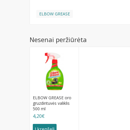
ELBOW GREASE
Nesenai peržiūrėta
ELBOW GREASE oro
gruzdintuvės valiklis
500 ml
4,20€
Į krepšelį