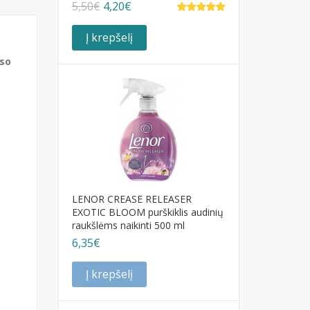
5,50€
4,20€
Į krepšelį
iso
LENOR CREASE RELEASER
EXOTIC BLOOM purškiklis audinių
raukšlėms naikinti 500 ml
6,35€
Į krepšelį