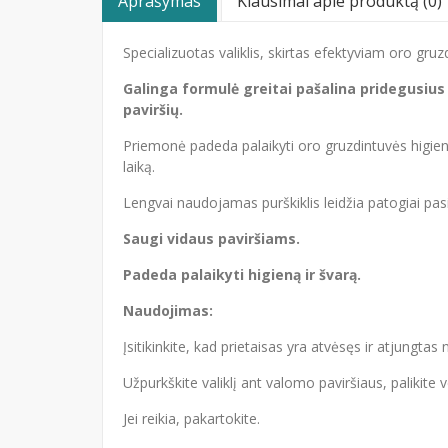
Aprašymas
Klausimai apie produktą (0)
Specializuotas valiklis, skirtas efektyviam oro gruz
Galinga formulė greitai pašalina pridegusius
paviršių.
Priemonė padeda palaikyti oro gruzdintuvės higieną
laiką.
Lengvai naudojamas purškiklis leidžia patogiai pasi
Saugi vidaus paviršiams.
Padeda palaikyti higieną ir švarą.
Naudojimas:
Įsitikinkite, kad prietaisas yra atvėsęs ir atjungtas 
Užpurkškite valiklį ant valomo paviršiaus, palikite
Jei reikia, pakartokite.