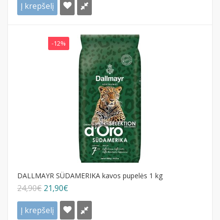
Į krepšelį
-12%
DALLMAYR SÜDAMERIKA kavos pupelės 1 kg
24,90€
21,90€
Į krepšelį