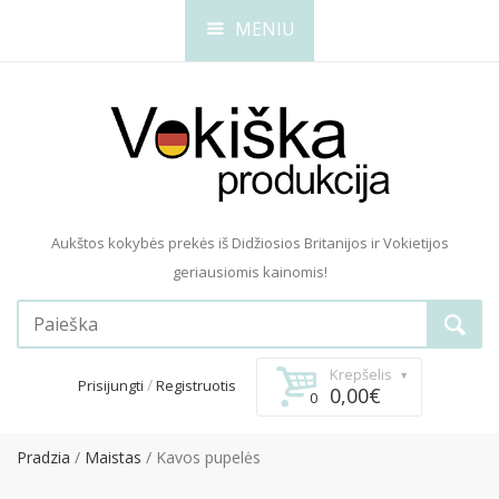
MENIU
Aukštos kokybės prekės iš Didžiosios Britanijos ir Vokietijos
geriausiomis kainomis!
Krepšelis
/
Prisijungti
Registruotis
0,00€
0
Pradzia
Maistas
Kavos pupelės