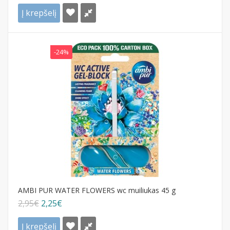
Į krepšelį
-24%
AMBI PUR WATER FLOWERS wc muiliukas 45 g
2,95€
2,25€
Į krepšelį