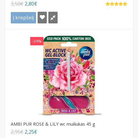
3,50€
2,80€
Į krepšelį
-24%
AMBI PUR ROSE & LILY wc muiliukas 45 g
2,95€
2,25€