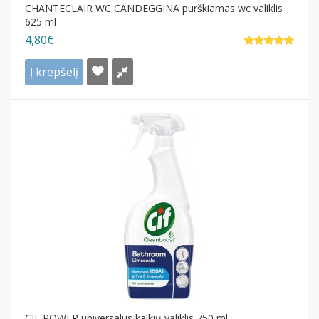
CHANTECLAIR WC CANDEGGINA purškiamas wc valiklis
625 ml
4,80€
Į krepšelį
CIF POWER universalus kalkių valiklis 750 ml