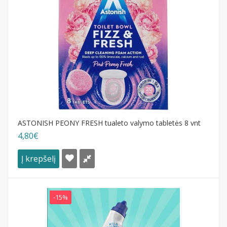
ASTONISH PEONY FRESH tualeto valymo tabletės 8 vnt
4,80€
Į krepšelį
-15%