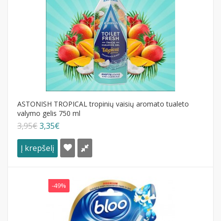
ASTONISH TROPICAL tropinių vaisių aromato tualeto
valymo gelis 750 ml
3,95€
3,35€
Į krepšelį
-49%