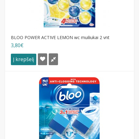
BLOO POWER ACTIVE LEMON wc muiliukai 2 vnt
3,80€
Į krepšelį