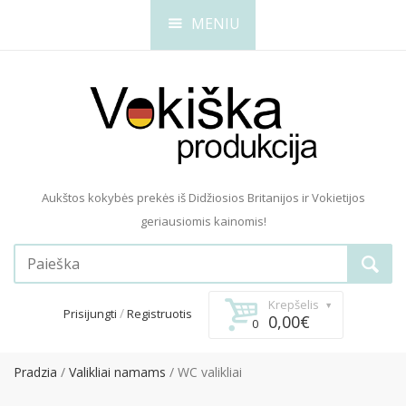
MENIU
Aukštos kokybės prekės iš Didžiosios Britanijos ir Vokietijos
geriausiomis kainomis!
Krepšelis
/
Prisijungti
Registruotis
0,00€
0
Pradzia
Valikliai namams
WC valikliai