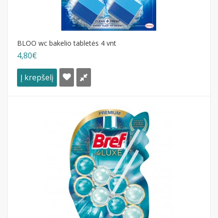
BLOO wc bakelio tabletės 4 vnt
4,80€
Į krepšelį