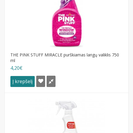
THE PINK STUFF MIRACLE purškiamas langų valiklis 750
ml
4,20€
Į krepšelį