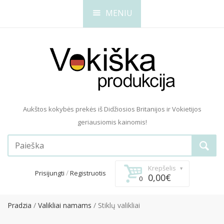
MENIU
Aukštos kokybės prekės iš Didžiosios Britanijos ir Vokietijos
geriausiomis kainomis!
Krepšelis
/
Prisijungti
Registruotis
0,00€
0
Pradzia
Valikliai namams
Stiklų valikliai