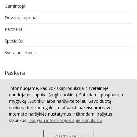
Gamintojai
Dovanų kuponai
Partneriai
Specialūs
Svetainės medis
Paskyra
Paskyra
Informuojame, kad vokiskaprodukcija.lt svetainėje
naudojami slapukai (angl. cookies). Sutikdami, paspauskite
Užsakymų istorija
mygtuką „Sutinku“ arba naršykite toliau. Savo duotą
sutikimą bet kada galėsite atšaukti pakeisdami savo
Grąžinimai
interneto naršyklės nustatymus ir ištrindami įrašytus
Norų sąrašas
slapukus.
Daugiau informacijos apie slapukus »
Naujienlaiškis