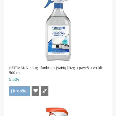
HEITMANN daugiafunkcinis įvairių blizgių paviršių valiklis
500 ml
5,50€
Į krepšelį