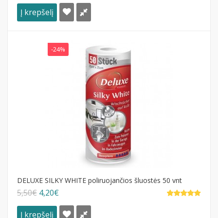
Į krepšelį
-24%
DELUXE SILKY WHITE poliruojančios šluostės 50 vnt
5,50€
4,20€
Į krepšelį