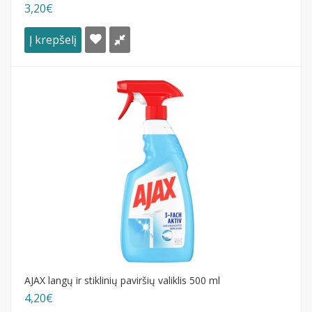
3,20€
Į krepšelį
AJAX langų ir stiklinių paviršių valiklis 500 ml
4,20€