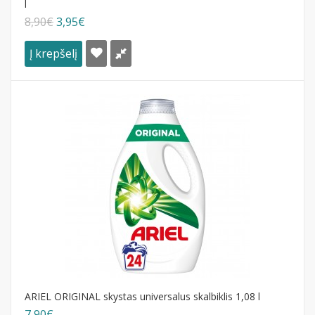
l
8,90€
3,95€
Į krepšelį
ARIEL ORIGINAL skystas universalus skalbiklis 1,08 l
7,90€