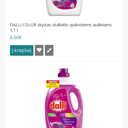
DALLI COLOR skystas skalbiklis spalvotiems audiniams
1,1 l
6,50€
Į krepšelį