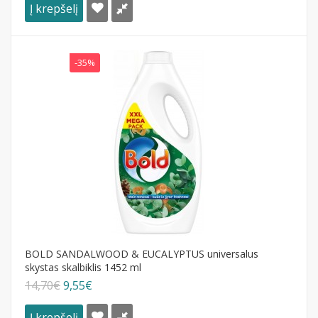
Į krepšelį
-35%
BOLD SANDALWOOD & EUCALYPTUS universalus
skystas skalbiklis 1452 ml
14,70€
9,55€
Į krepšelį