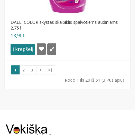
DALLI COLOR skystas skalbiklis spalvotiems audiniams
2,75 l
13,90€
Į krepšelį
1
2
3
>
>|
Rodo 1 iki 20 iš 51 (3 Puslapiu)