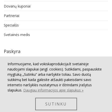
Dovanų kuponai
Partneriai
Specialūs
Svetainės medis
Paskyra
Paskyra
Informuojame, kad vokiskaprodukcija.lt svetainėje
naudojami slapukai (angl. cookies). Sutikdami, paspauskite
Užsakymų istorija
mygtuką „Sutinku“ arba naršykite toliau. Savo duotą
sutikimą bet kada galėsite atšaukti pakeisdami savo
Grąžinimai
interneto naršyklės nustatymus ir ištrindami įrašytus
Norų sąrašas
slapukus.
Daugiau informacijos apie slapukus »
Naujienlaiškis
SUTINKU