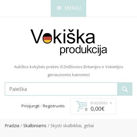
MENIU
Aukštos kokybės prekės iš Didžiosios Britanijos ir Vokietijos
geriausiomis kainomis!
Krepšelis
/
Prisijungti
Registruotis
0,00€
0
Pradzia
Skalbiniams
Skysti skalbikliai, geliai