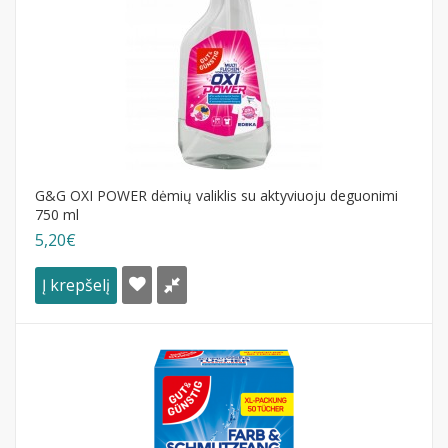
G&G OXI POWER dėmių valiklis su aktyviuoju deguonimi
750 ml
5,20€
Į krepšelį