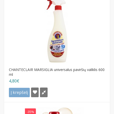
CHANTECLAIR MARSIGLIA universalus paviršių valiklis 600
ml
4,80€
Į krepšelį
-35%