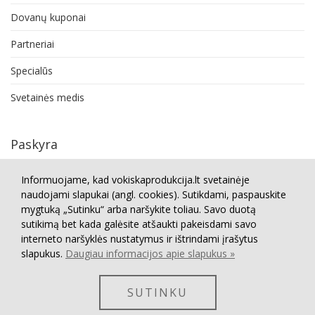
Dovanų kuponai
Partneriai
Specialūs
Svetainės medis
Paskyra
Paskyra
Informuojame, kad vokiskaprodukcija.lt svetainėje
naudojami slapukai (angl. cookies). Sutikdami, paspauskite
Užsakymų istorija
mygtuką „Sutinku“ arba naršykite toliau. Savo duotą
sutikimą bet kada galėsite atšaukti pakeisdami savo
Grąžinimai
interneto naršyklės nustatymus ir ištrindami įrašytus
Norų sąrašas
slapukus.
Daugiau informacijos apie slapukus »
Naujienlaiškis
SUTINKU