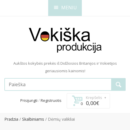
MENIU
Aukštos kokybės prekės iš Didžiosios Britanijos ir Vokietijos
geriausiomis kainomis!
Krepšelis
/
Prisijungti
Registruotis
0,00€
0
Pradzia
Skalbiniams
Dėmių valikliai