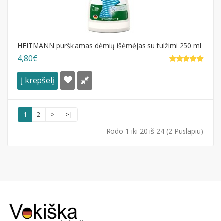
HEITMANN purškiamas dėmių išėmėjas su tulžimi 250 ml
4,80€
Į krepšelį
1
2
>
>|
Rodo 1 iki 20 iš 24 (2 Puslapiu)