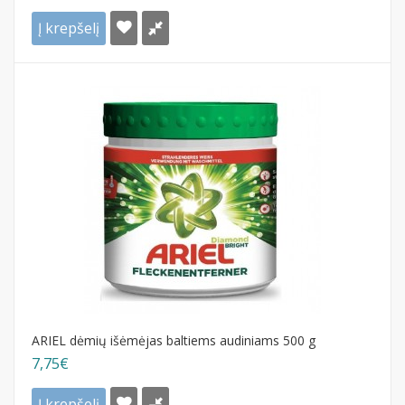
Į krepšelį
ARIEL dėmių išėmėjas baltiems audiniams 500 g
7,75€
Į krepšelį