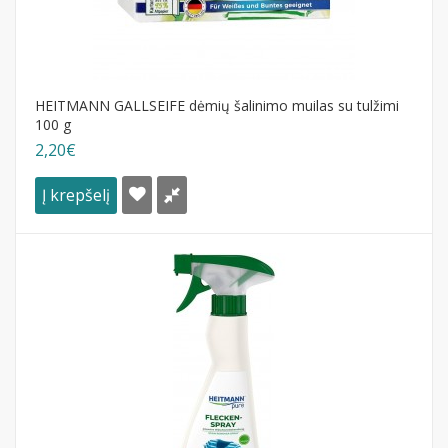
HEITMANN GALLSEIFE dėmių šalinimo muilas su tulžimi
100 g
2,20€
Į krepšelį