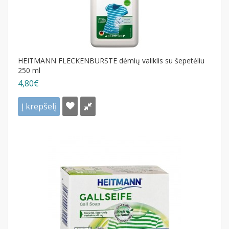
HEITMANN FLECKENBURSTE dėmių valiklis su šepetėliu
250 ml
4,80€
Į krepšelį