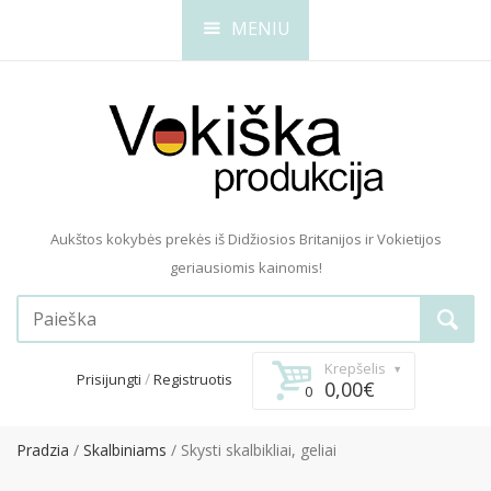
MENIU
Aukštos kokybės prekės iš Didžiosios Britanijos ir Vokietijos
geriausiomis kainomis!
Krepšelis
/
Prisijungti
Registruotis
0,00€
0
Pradzia
Skalbiniams
Skysti skalbikliai, geliai