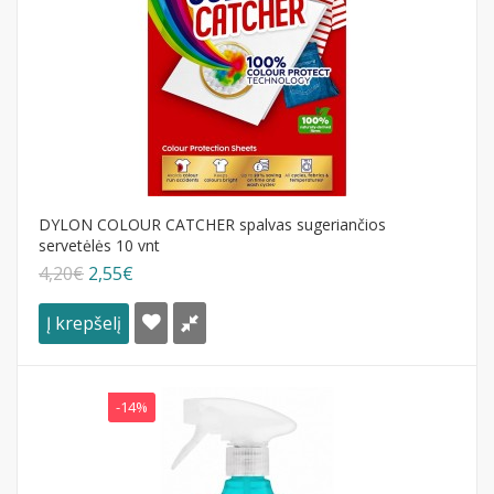
DYLON COLOUR CATCHER spalvas sugeriančios
servetėlės 10 vnt
4,20€
2,55€
Į krepšelį
-14%