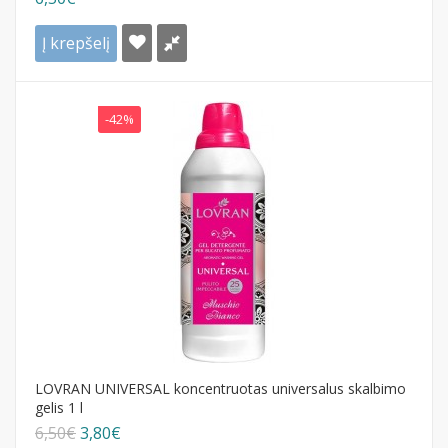
Į krepšelį
-42%
LOVRAN UNIVERSAL koncentruotas universalus skalbimo
gelis 1 l
6,50€
3,80€