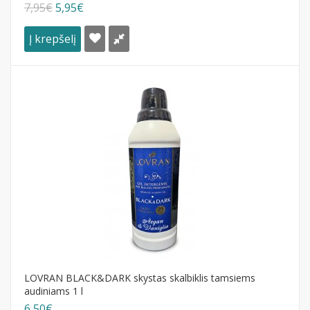
7,95€
5,95€
Į krepšelį
LOVRAN BLACK&DARK skystas skalbiklis tamsiems
audiniams 1 l
6,50€