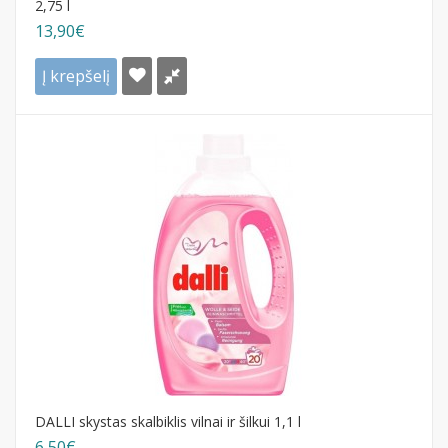
2,75 l
13,90€
Į krepšelį
DALLI skystas skalbiklis vilnai ir šilkui 1,1 l
6,50€