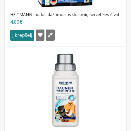
HEITMANN juodos dažomosios skalbinių servetėlės 6 vnt
4,80€
Į krepšelį