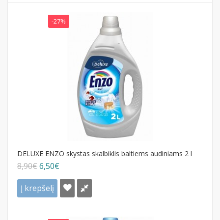
-27%
DELUXE ENZO skystas skalbiklis baltiems audiniams 2 l
8,90€
6,50€
Į krepšelį