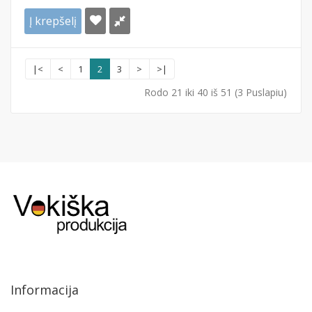
Į krepšelį
|<
<
1
2
3
>
>|
Rodo 21 iki 40 iš 51 (3 Puslapiu)
Informacija