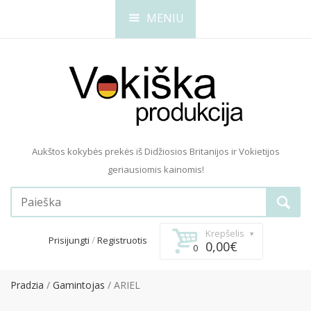
MENIU
Aukštos kokybės prekės iš Didžiosios Britanijos ir Vokietijos
geriausiomis kainomis!
Krepšelis
/
Prisijungti
Registruotis
0,00€
0
Pradzia
Gamintojas
ARIEL