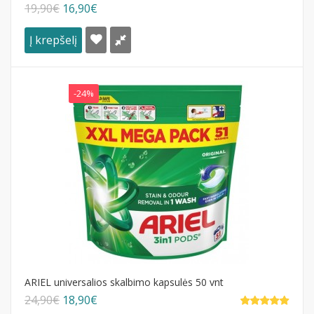
19,90€
16,90€
Į krepšelį
-24%
ARIEL universalios skalbimo kapsulės 50 vnt
24,90€
18,90€