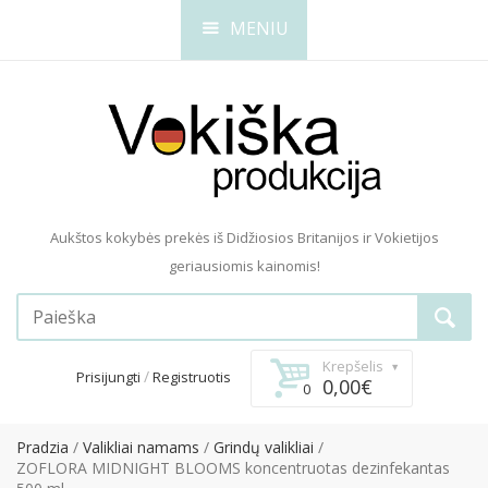
MENIU
Aukštos kokybės prekės iš Didžiosios Britanijos ir Vokietijos
geriausiomis kainomis!
Krepšelis
/
Prisijungti
Registruotis
0,00€
0
Pradzia
Valikliai namams
Grindų valikliai
ZOFLORA MIDNIGHT BLOOMS koncentruotas dezinfekantas