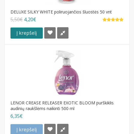
DELUXE SILKY WHITE poliruojančios šluostės 50 vnt
5,50€
4,20€
Į krepšelį
LENOR CREASE RELEASER EXOTIC BLOOM purškiklis
audinių raukšlėms naikinti 500 ml
6,35€
Į krepšelį