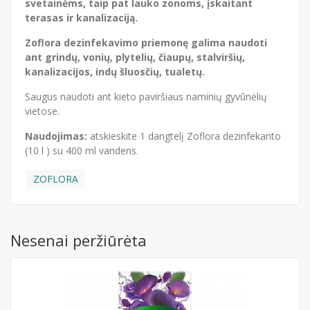
svetainėms, taip pat lauko zonoms, įskaitant
terasas ir kanalizaciją.
Zoflora dezinfekavimo priemonę galima naudoti
ant grindų, vonių, plytelių, čiaupų, stalviršių,
kanalizacijos, indų šluosčių, tualetų.
Saugus naudoti ant kieto paviršiaus naminių gyvūnėlių
vietose.
Naudojimas:
atskieskite 1 dangtelį Zoflora dezinfekanto
(10 l ) su 400 ml vandens.
ZOFLORA
Nesenai peržiūrėta