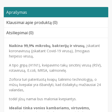
Aprašymas
Klausimai apie produktą (0)
Atsiliepimai (0)
Naikina 99,9% mikrobų, bakterijų ir virusų,
įskaitant
koronavirusą (įskaitant Covid-19 virusą), žmogaus
herpeso virusą,
A tipo gripą (H1N1), kvėpavimo takų sincitinį virusą (RSV),
rotavirusą, E.coli, MRSA, salmonelę.
Zoflora turi patentuotą kvapų šalinimo technologiją, o
mūsų kvepalai yra išbandyti, kad išsilaikytų mažiausiai 24
valandas,
todėl jūsų namai bus maloniai kvepiantys.
Idealiai tinka vonios kambariams, virtuvėms,