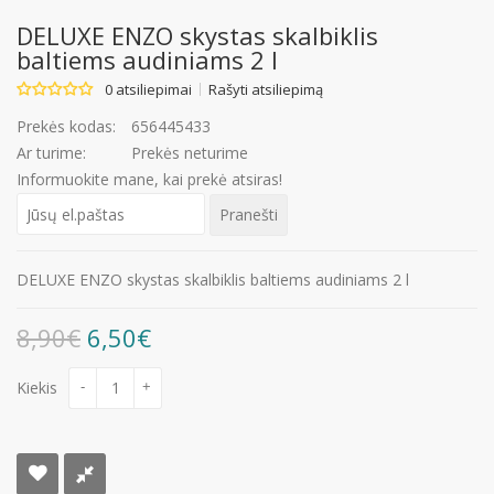
DELUXE ENZO skystas skalbiklis
baltiems audiniams 2 l
0 atsiliepimai
Rašyti atsiliepimą
Prekės kodas:
656445433
Ar turime:
Prekės neturime
Informuokite mane, kai prekė atsiras!
DELUXE ENZO skystas skalbiklis baltiems audiniams 2 l
8,90€
6,50€
Kiekis
-
+