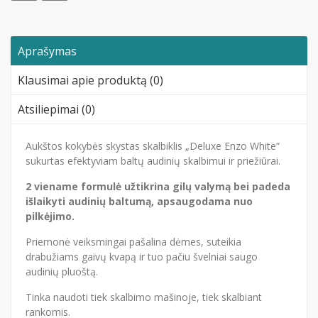
Aprašymas
Klausimai apie produktą (0)
Atsiliepimai (0)
Aukštos kokybės skystas skalbiklis „Deluxe Enzo White“
sukurtas efektyviam baltų audinių skalbimui ir priežiūrai.
2 viename formulė užtikrina gilų valymą bei padeda
išlaikyti audinių baltumą, apsaugodama nuo
pilkėjimo.
Priemonė veiksmingai pašalina dėmes, suteikia
drabužiams gaivų kvapą ir tuo pačiu švelniai saugo
audinių pluoštą.
Tinka naudoti tiek skalbimo mašinoje, tiek skalbiant
rankomis.