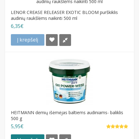
LENOR CREASE RELEASER EXOTIC BLOOM purškiklis
audinių raukšlėms naikinti 500 ml
6,35€
Į krepšelį
HEITMANN dėmių išėmėjas baltiems audiniams- baliklis
500 g
5,95€