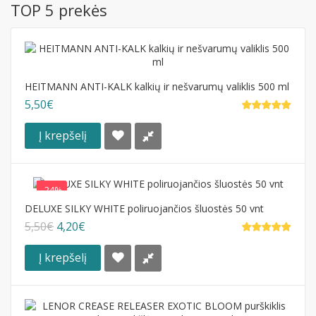
TOP 5 prekės
HEITMANN ANTI-KALK kalkių ir nešvarumų valiklis 500 ml
5,50€
Į krepšelį
-24%
DELUXE SILKY WHITE poliruojančios šluostės 50 vnt
5,50€
4,20€
Į krepšelį