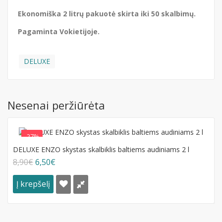
Ekonomiška 2 litrų pakuotė skirta iki 50 skalbimų.
Pagaminta Vokietijoje.
DELUXE
Nesenai peržiūrėta
-27%
DELUXE ENZO skystas skalbiklis baltiems audiniams 2 l
8,90€
6,50€
Į krepšelį