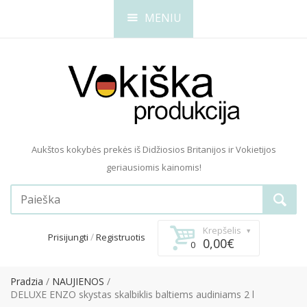
MENIU
Aukštos kokybės prekės iš Didžiosios Britanijos ir Vokietijos
geriausiomis kainomis!
Krepšelis
/
Prisijungti
Registruotis
0,00€
0
Pradzia
NAUJIENOS
DELUXE ENZO skystas skalbiklis baltiems audiniams 2 l