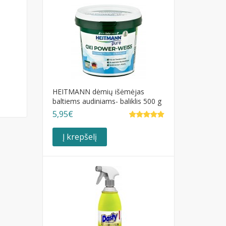
HEITMANN dėmių išėmėjas
baltiems audiniams- baliklis 500 g
5,95€
Į krepšelį