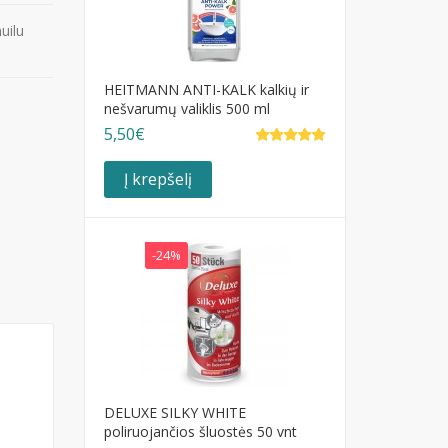
uilu
HEITMANN ANTI-KALK kalkių ir
nešvarumų valiklis 500 ml
5,50€
Į krepšelį
-24%
DELUXE SILKY WHITE
poliruojančios šluostės 50 vnt