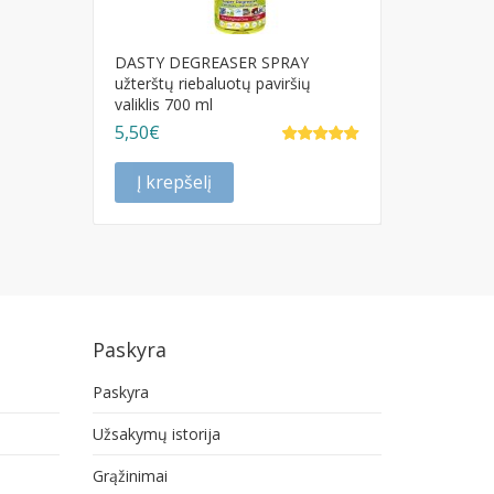
DASTY DEGREASER SPRAY
užterštų riebaluotų paviršių
valiklis 700 ml
5,50€
Į krepšelį
Paskyra
Paskyra
Užsakymų istorija
Grąžinimai