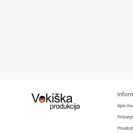
Inform
Apie mu
Pristat
Privatum