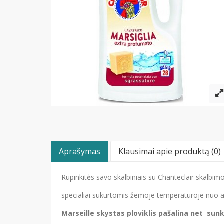
Aprašymas
Klausimai apie produktą (0)
Rūpinkitės savo skalbiniais su Chanteclair skalbi
specialiai sukurtomis žemoje temperatūroje nuo au
Marseille skystas ploviklis pašalina net sun