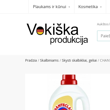
Plaukams ir kūnui
Kosmetika
Aukštos k
Pradzia
Skalbiniams
Skysti skalbikliai, geliai
CHANTE