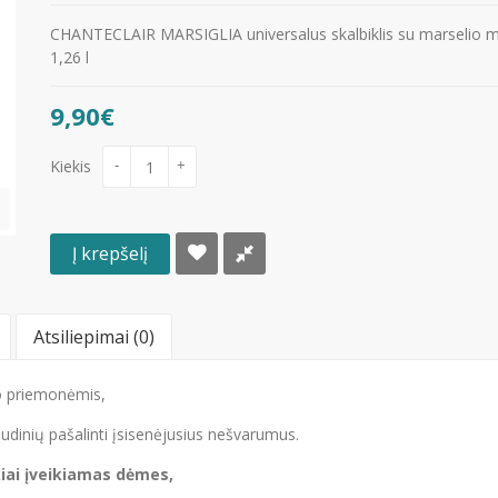
CHANTECLAIR MARSIGLIA universalus skalbiklis su marselio m
1,26 l
9,90€
Kiekis
-
+
Į krepšelį
Atsiliepimai (0)
mo priemonėmis,
dinių pašalinti įsisenėjusius nešvarumus.
kiai įveikiamas dėmes,