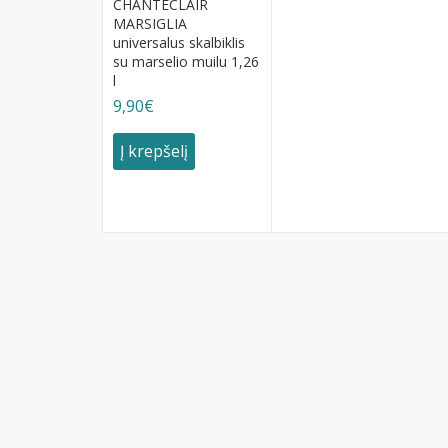
CHANTECLAIR
MARSIGLIA
universalus skalbiklis
su marselio muilu 1,26
l
9,90€
Į krepšelį