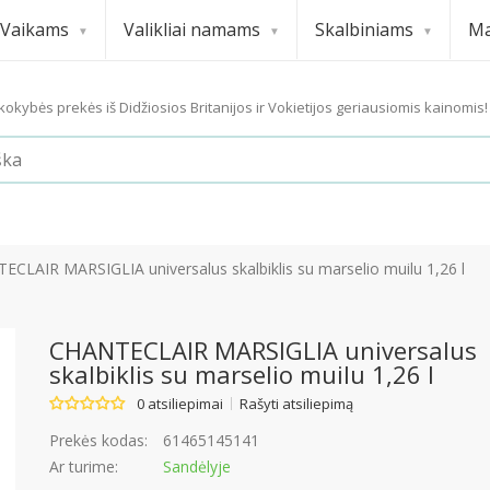
Vaikams
Valikliai namams
Skalbiniams
Ma
okybės prekės iš Didžiosios Britanijos ir Vokietijos geriausiomis kainomis!
CLAIR MARSIGLIA universalus skalbiklis su marselio muilu 1,26 l
CHANTECLAIR MARSIGLIA universalus
skalbiklis su marselio muilu 1,26 l
0 atsiliepimai
Rašyti atsiliepimą
Prekės kodas:
61465145141
Ar turime:
Sandėlyje