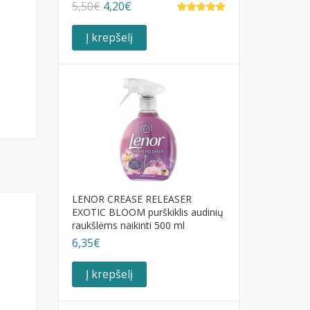
5,50€
4,20€
Į krepšelį
LENOR CREASE RELEASER
EXOTIC BLOOM purškiklis audinių
raukšlėms naikinti 500 ml
6,35€
Į krepšelį