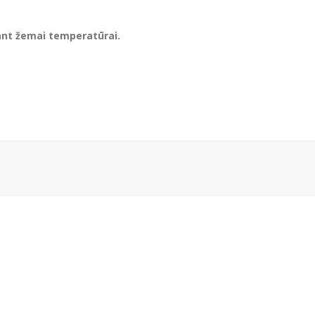
sant žemai temperatūrai.