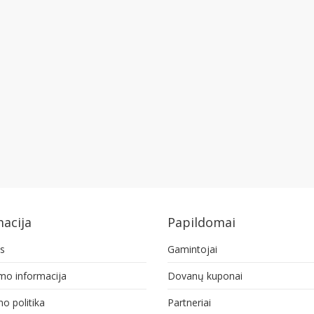
acija
Papildomai
s
Gamintojai
ymo informacija
Dovanų kuponai
o politika
Partneriai